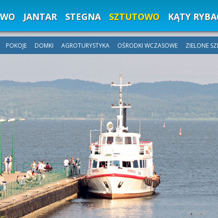
EWO
JANTAR
STEGNA
SZTUTOWO
KĄTY RYBA
POKOJE
DOMKI
AGROTURYSTYKA
OŚRODKI WCZASOWE
ZIELONE S