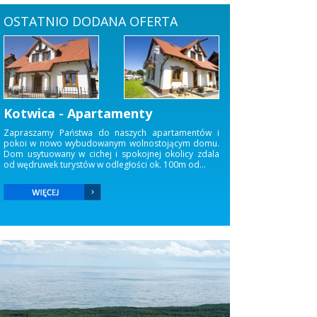
OSTATNIO DODANA OFERTA
Pokoje Gościnne u Pawła. Paweł
Rożek
ów i
omu.
Serdecznie zapraszamy do wynajęcia naszych pokoi
dala
oraz apartamentu w miejscowości Krynica Morska -
.
Piaski. Obiekt znajduje się w cichej i spokojnej okolicy
500 metrów od morza. Do centrum Krynicy...