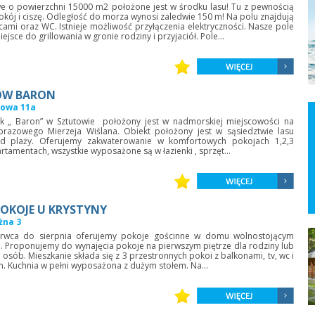
e o powierzchni 15000 m2 położone jest w środku lasu! Tu z pewnością
kój i ciszę. Odległość do morza wynosi zaledwie 150 m! Na polu znajdują
nicami oraz WC. Istnieje możliwość przyłączenia elektryczności. Nasze pole
ejsce do grillowania w gronie rodziny i przyjaciół. Pole...
OW BARON
zowa 11a
„ Baron” w Sztutowie położony jest w nadmorskiej miejscowości na
obrazowego Mierzeja Wiślana. Obiekt położony jest w sąsiedztwie lasu
 plaży. Oferujemy zakwaterowanie w komfortowych pokojach 1,2,3
amentach, wszystkie wyposażone są w łazienki , sprzęt...
OKOJE U KRYSTYNY
żna 3
ca do sierpnia oferujemy pokoje gościnne w domu wolnostojącym
Proponujemy do wynajęcia pokoje na pierwszym piętrze dla rodziny lub
osób. Mieszkanie składa się z 3 przestronnych pokoi z balkonami, tv, wc i
m. Kuchnia w pełni wyposażona z dużym stołem. Na...