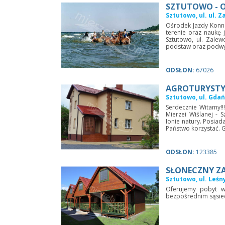
SZTUTOWO - O
Sztutowo, ul. ul. 
Ośrodek Jazdy Konne
terenie oraz naukę 
Sztutowo, ul. Zale
podstaw oraz podwyżs
ODSŁON:
67026
Pokoje Gościnne u Pawła. Paweł
Villa Piaski
AGROTURYSTY
Rożek
i
Serdecznie zapraszamy 
Sztutowo, ul. Gda
.
położonej w wyjątkow
Serdecznie zapraszamy do wynajęcia naszych pokoi
Serdecznie Witamy!
a
bezpośrednim wido
oraz apartamentu w miejscowości Krynica Morska -
Mierzei Wiślanej - 
Oferujemy komforto
Piaski. Obiekt znajduje się w cichej i spokojnej okolicy
łonie natury. Posiad
pokoje,...
500 metrów od morza. Do centrum Krynicy...
Państwo korzystać. G
ODSŁON:
123385
SŁONECZNY Z
Sztutowo, ul. Leśn
Oferujemy pobyt w
bezpośredni