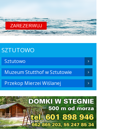
SZTUTOWO
Sztutowo
Muzeum Stutthof w Sztutowie
Przekop Mierzei Wiślanej