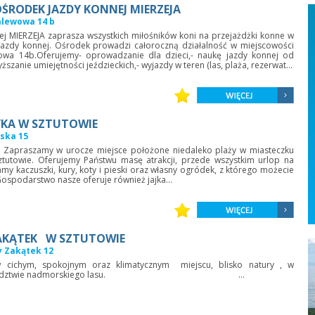
ŚRODEK JAZDY KONNEJ MIERZEJA
Zalewowa 14 b
j MIERZEJA zaprasza wszystkich miłośników koni na przejażdżki konne w
jazdy konnej. Ośrodek prowadzi całoroczną działalność w miejscowości
wowa 14b.Oferujemy- oprowadzanie dla dzieci,- naukę jazdy konnej od
zanie umiejętności jeździeckich,- wyjazdy w teren (las, plaża, rezerwat...
Kotwica - Apartamenty
KA W SZTUTOWIE
do nowoczesnej Villi Piaski,
Zapraszamy Państwa do naszych apartament
ńska 15
ym miejscu z przepięknym
pokoi w nowo wybudowanym wolnostojącym d
!! Zapraszamy w urocze miejsce położone niedaleko plaży w miasteczku
kiem na Zalew Wiślany
Dom usytuowany w cichej i spokojnej okolicy z
Sztutowie. Oferujemy Państwu masę atrakcji, przede wszystkim urlop na
we doskonale wyposażone
od wędruwek turystów w odległości ok. 100m od..
amy kaczuszki, kury, koty i pieski oraz własny ogródek, z którego możecie
ospodarstwo nasze oferuje również jajka...
AKĄTEK W SZTUTOWIE
y Zakątek 12
 cichym, spokojnym oraz klimatycznym miejscu, blisko natury , w
m sąsiedztwie nadmorskiego lasu. ...