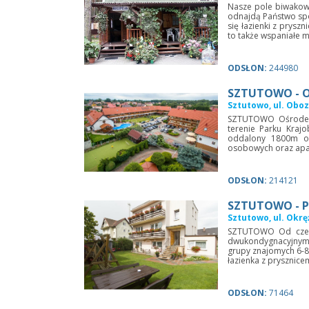
Nasze pole biwakow
odnajdą Państwo spo
się łazienki z prysz
to także wspaniałe mi
ODSŁON:
244980
SZTUTOWO - 
Sztutowo, ul. Obo
SZTUTOWO Ośrodek 
terenie Parku Kraj
oddalony 1800m od
osobowych oraz apart
ODSŁON:
214121
SZTUTOWO - P
Sztutowo, ul. Okrę
SZTUTOWO Od czerw
dwukondygnacyjnym. 
grupy znajomych 6-8 
łazienka z prysznice
ODSŁON:
71464